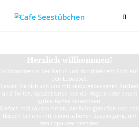
Herzlich willkommen!
Vollkommen in der Natur und mit direktem Blick auf
den Lopausee.
Lassen Sie sich von uns mit selbstgebackenen Kuchen
und Torten, Spezialitäten aus der Region oder einem
guten Kaffee verwöhnen.
Einfach mal rauskommen, die Ruhe genießen und den
Besuch bei uns mit einem schönen Spaziergang, um
den Lopausee beenden.